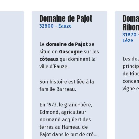
roducteur
Découvrir le producteur
Décou
Domaine de Pajot
Doma
Ribo
32800
-
Eauze
31870
Lèze
Le
domaine de Pajot
se
situe en
Gascogne
sur les
Les deu
côteaux
qui dominent la
princi
ville d’Eauze.
de Rib
concen
Son histoire est liée à la
vigne e
famille Barreau.
Ces de
En 1973, le grand-père,
ont tou
Edmond, agriculteur
sein d
normand acquiert des
Ribonne
terres au Hameau de
est pe
Pajot dans le but de créer
jours.