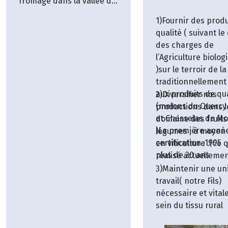
fromage dans la vallée de
la Lèze. Tout est fait sur
1)Fournir des produ
place dans la fromagerie.
qualité ( suivant le
des charges de
l’Agriculture biolog
)sur le terroir de l
traditionnellement
aux produits de qua
2)Diversifier nos
(melons du Querc
productions dans l
et Chasselas de Mo
domaine des fruits
)La première anné
légumes , à moyen
certification :1995
en viticulture .(Ce 
plus de 20 ans
réalisé actuellement
3)Maintenir une un
travail( notre Fils)
nécessaire et vital
sein du tissu rural