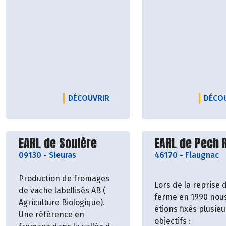
LE PRODUCTEUR CONSOLARO
DÉCOUVRIR
DÉCO
Découvrir le producteur
Découvrir le p
EARL de Soulère
EARL de Pech 
09130
-
Sieuras
46170
-
Flaugnac
Production de fromages
Lors de la reprise d
de vache labellisés AB (
ferme en 1990 nou
Agriculture Biologique).
étions fixés plusieu
Une référence en
objectifs :