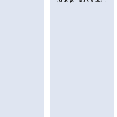
est de permettre à tous
culture biologique.
de connaître du pain
biologique de
velles
qualité.L'utilisation de
fications sont à
matières premières
r dans nos
locales est notre
ments, tout en
priorité.Tout est fait
uant notre esprit
maison.
ation et du
 de nos sols.