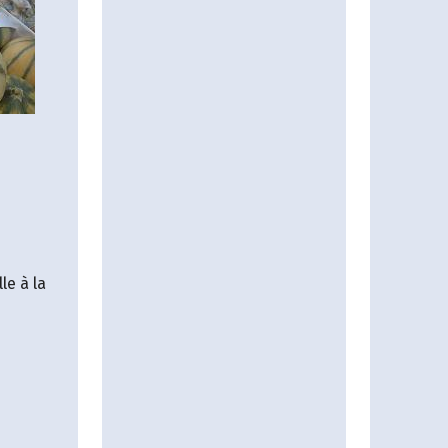
notre vente de légumes
déclassés. Vous pourrez
également vous
approvisionner (sur
demande) en plants
potagers puisque nous
produisons la quasi-
totalité de nos plants.
le à la