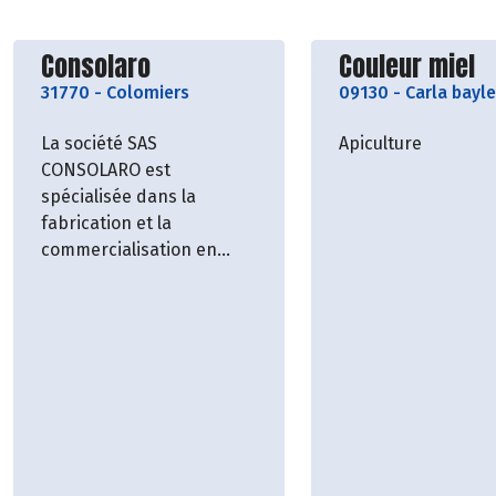
Découvrir le producteur
Découvrir le p
Consolaro
Couleur miel
31770
-
Colomiers
09130
-
Carla bayle
La société SAS
Apiculture
CONSOLARO est
spécialisée dans la
fabrication et la
commercialisation en
gros de charcuterie et de
salaisons de porc. La
société propose
également un large choix
de charcuterie tels que
les saucisses sèches, les
pâtés et les saucisson.
Agrément Bio.