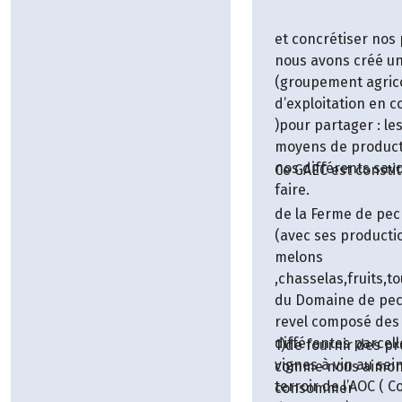
et concrétiser nos 
nous avons créé u
(groupement agric
d’exploitation en
)pour partager : le
moyens de product
nos différents savo
Ce GAEC est constit
faire.
de la Ferme de pec
(avec ses producti
melons
,chasselas,fruits,to
du Domaine de pe
revel composé des
différentes parcell
1)de fournir des pr
vignes à vin au sei
comme nous aimon
terroir de l’AOC ( 
consommer