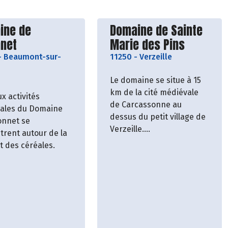
vrir le producteur
Découvrir le producteu
ine de
Domaine de Sainte
nnet
Marie des Pins
-
Beaumont-sur-
11250
-
Verzeille
Le domaine se situe à 15
km de la cité médiévale
x activités
de Carcassonne au
pales du Domaine
dessus du petit village de
onnet se
Verzeille.
trent autour de la
Il s’étend sur 28 hectares
t des céréales.
où vignes, oliveraies,
ux types de culture
vergers, pinèdes et
jours existé au
garrigues forment un
u Domaine de
paysage harmonieux.
t et la tradition
Depuis 1998 nous
rpétuée de nos
travaillons l’ensemble de
notre Domaine en