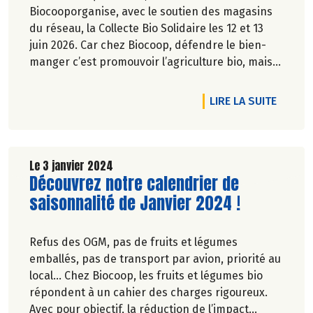
Biocooporganise, avec le soutien des magasins
du réseau, la Collecte Bio Solidaire les 12 et 13
juin 2026. Car chez Biocoop, défendre le bien-
manger c’est promouvoir l’agriculture bio, mais
aussi faciliter l’accès à tous à une alimentation
bio de qualité.
DE L'A
LIRE LA SUITE
Le 3 janvier 2024
Lire la suite de l'article
Découvrez notre calendrier de
saisonnalité de Janvier 2024 !
Refus des OGM, pas de fruits et légumes
emballés, pas de transport par avion, priorité au
local… Chez Biocoop, les fruits et légumes bio
répondent à un cahier des charges rigoureux.
Avec pour objectif, la réduction de l’impact