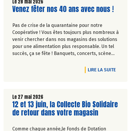
Le 28 mai 2026
Lire la suite de l'article
Venez fêter nos 40 ans avec nous !
Pas de crise de la quarantaine pour notre
Coopérative ! Vous êtes toujours plus nombreux à
venir chercher dans nos magasins des solutions
pour une alimentation plus responsable. Un tel
succès, ça se fête ! Banquets, concerts, scène
ouverte, fresque… découvrez des événements
partout en France.
DE L'A
LIRE LA SUITE
Le 27 mai 2026
Lire la suite de l'article
12 et 13 juin, la Collecte Bio Solidaire
de retour dans votre magasin
Comme chaque année,le Fonds de Dotation