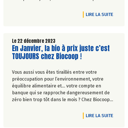
carbone et la préservation de
l’environnement. Parce que manger des produits
DE L'A
LIRE LA SUITE
de qualité rime avec respect de la saisonnalité,
Biocoop a élaboré un calendrier de saisonnalité
pour ses fruits et légumes bio.
Découvrez celui de Janvier 2024 !
Le 22 décembre 2023
Lire la suite de l'article
En Janvier, la bio à prix juste c’est
TOUJOURS chez Biocoop !
Vous aussi vous êtes tiraillés entre votre
préoccupation pour l’environnement, votre
équilibre alimentaire et… votre compte en
banque qui se rapproche dangereusement de
zéro bien trop tôt dans le mois ? Chez Biocoop
nous faisons tout afin de réduire au maximum
cette contrainte tout en conservant nos valeurs.
DE L'A
LIRE LA SUITE
L’inflation galopante ne doit pas nous faire
oublier que derrière les produits en magasin, il y