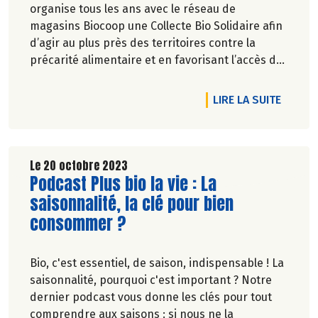
organise tous les ans avec le réseau de
magasins Biocoop une Collecte Bio Solidaire afin
d’agir au plus près des territoires contre la
précarité alimentaire et en favorisant l’accès de
tous à une alimentation bio et de qualité.
DE L'A
LIRE LA SUITE
Le 20 octobre 2023
Lire la suite de l'article
Podcast Plus bio la vie : La
saisonnalité, la clé pour bien
consommer ?
Bio, c'est essentiel, de saison, indispensable ! La
saisonnalité, pourquoi c'est important ? Notre
dernier podcast vous donne les clés pour tout
comprendre aux saisons : si nous ne la