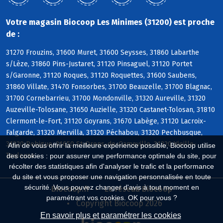
Votre magasin Biocoop Les Minimes (31200) est proche
de :
31270 Frouzins, 31600 Muret, 31600 Seysses, 31860 Labarthe
s/Lèze, 31860 Pins-Justaret, 31120 Pinsaguel, 31120 Portet
s/Garonne, 31120 Roques, 31120 Roquettes, 31600 Saubens,
31860 Villate, 31470 Fonsorbes, 31700 Beauzelle, 31700 Blagnac,
31700 Cornebarrieu, 31700 Mondonville, 31320 Aureville, 31320
Auzeville-Tolosane, 31650 Auzielle, 31320 Castanet-Tolosan, 31810
Clermont-le-Fort, 31120 Goyrans, 31670 Labège, 31120 Lacroix-
Falgarde, 31320 Mervilla, 31320 Péchabou, 31320 Pechbusque,
31320 Rebigue, 31650 St-Orens-de-Gameville, 31320 Vieille-
Afin de vous offrir la meilleure expérience possible, Biocoop utilise
Toulouse
des cookies : pour assurer une performance optimale du site, pour
récolter des statistiques afin d'analyser le trafic et la performance
du site et vous proposer une navigation personnalisée en toute
sécurité. Vous pouvez changer d'avis à tout moment en
Biocoop.fr
Le réseau Biocoop
paramétrant vos cookies. OK pour vous ?
Copyright Biocoop 2026
En savoir plus et paramétrer les cookies