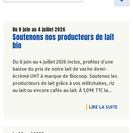
Du 8 juin au 4 juillet 2026
Lire la suite de l'article
Soutenons nos producteurs de lait
bio
Du 8 juin au 4 juillet 2026 inclus, profitez d’une
baisse du prix de notre lait de vache demi-
écrémé UHT à marque de Biocoop. Soutenez les
producteurs de lait grâce à vos milkshakes, riz
au lait ou encore cafés au lait. À 1,09€ TTC la
brique de lait d’1l, ça va en faire des crêpes !
DE L'A
LIRE LA SUITE