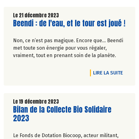
a des hommes et des femmes qui travaillent… et
qui doivent eux aussi arbitrer en fin de mois sur
Le 21 décembre 2023
Lire la suite de l'article
Beendi : de l'eau, et le tour est joué !
les achats du quotidien. Alors comment faire
pour éviter de tomber dans le rouge tout en
restant vert ? Avec Biocoop, contribuez à une
Non, ce n’est pas magique. Encore que… Beendi
économie sociale et solidaire. Partageons la
met toute son énergie pour vous régaler,
valeur !
vraiment, tout en prenant soin de la planète.
DE L'AR
LIRE LA SUITE
Le 19 décembre 2023
Lire la suite de l'article
Bilan de la Collecte Bio Solidaire
2023
Le Fonds de Dotation Biocoop, acteur militant,