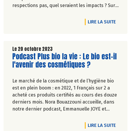
respections pas, quel seraient les impacts ? Sur
le produit, sur l’environnement… et sur le prix.
DE L'A
LIRE LA SUITE
Le 20 octobre 2023
Lire la suite de l'article
Podcast Plus bio la vie : Le bio est-il
l'avenir des cosmétiques ?
Le marché de la cosmétique et de l’hygiène bio
est en plein boom : en 2022, 1 Français sur 2 a
acheté ces produits certifiés au cours des douze
derniers mois. Nora Bouazzouni accueille, dans
notre dernier podcast, Emmanuelle JOYE et
Nicolas BERTRAND pour nous expliquer en quoi il
ne s’agit pas que de composition des produits,
DE L'A
LIRE LA SUITE
mais aussi de créer un écosystème plus vertueux