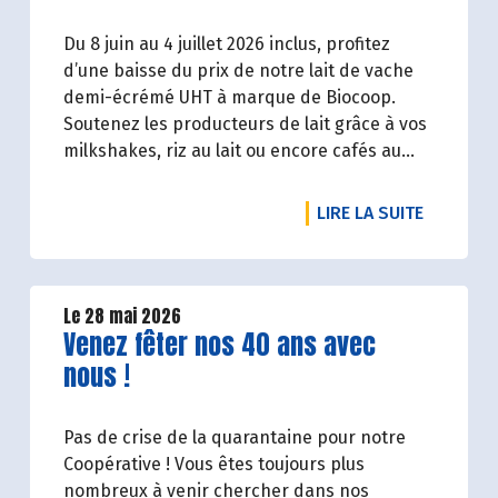
Du 8 juin au 4 juillet 2026 inclus, profitez
d’une baisse du prix de notre lait de vache
demi-écrémé UHT à marque de Biocoop.
Soutenez les producteurs de lait grâce à vos
milkshakes, riz au lait ou encore cafés au
lait. À 1,09€ TTC la brique de lait d’1l, ça va en
faire des crêpes !
DE L'ART
LIRE LA SUITE
Le 28 mai 2026
Lire la suite de l'article
Venez fêter nos 40 ans avec
nous !
Pas de crise de la quarantaine pour notre
Coopérative ! Vous êtes toujours plus
nombreux à venir chercher dans nos