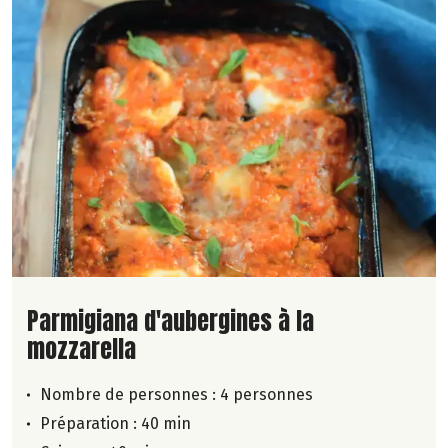
Lire la suite de la recette
Parmigiana d'aubergines à la
mozzarella
Nombre de personnes :
4 personnes
Préparation : 40 min