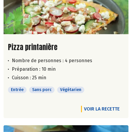
Lire la suite de la recette
Pizza printanière
Nombre de personnes :
4 personnes
Préparation : 10 min
Cuisson : 25 min
Entrée
Sans porc
Végétarien
VOIR LA RECETTE