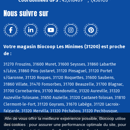
Coordonnées GPS :
43,618409 ° , 1,436926 °
Nous suivre sur
Votre magasin Biocoop Les Minimes (31200) est proche
de :
31270 Frouzins, 31600 Muret, 31600 Seysses, 31860 Labarthe
s/Lèze, 31860 Pins-Justaret, 31120 Pinsaguel, 31120 Portet
s/Garonne, 31120 Roques, 31120 Roquettes, 31600 Saubens,
31860 Villate, 31470 Fonsorbes, 31700 Beauzelle, 31700 Blagnac,
31700 Cornebarrieu, 31700 Mondonville, 31320 Aureville, 31320
Auzeville-Tolosane, 31650 Auzielle, 31320 Castanet-Tolosan, 31810
Clermont-le-Fort, 31120 Goyrans, 31670 Labège, 31120 Lacroix-
Falgarde, 31320 Mervilla, 31320 Péchabou, 31320 Pechbusque,
31320 Rebigue, 31650 St-Orens-de-Gameville, 31320 Vieille-
Afin de vous offrir la meilleure expérience possible, Biocoop utilise
Toulouse
des cookies : pour assurer une performance optimale du site, pour