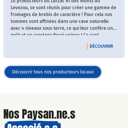
20 producteurs du Larzac et des monts du
Levezou, se sont réunis pour créer une gamme de
fromages de brebis de caractère ! Pour cela nos
tommes sont affinées dans une cave naturelle
avec 4 niveaux sous terre, ce qui leur confère un
goût et un croutage fleuri unique ! Ce sont
quelques 26 fromages dont 9 sont issus de
LE PRO
DÉCOUVRIR
l'agriculture biologique.
Découvrir tous nos producteurs locaux
Nos Paysan.ne.s