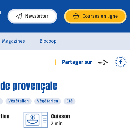
Newsletter
Courses en ligne
(s’ouvre dans une nouvelle fenêtre)
Magazines
Biocoop
Partager sur
ade provençale
Végétalien
Végétarien
Eté
tion
Cuisson
2 min