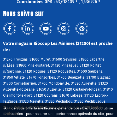
Coordonnées GPS :
43,618409 ° , 1,436926 °
Nous suivre sur
Votre magasin Biocoop Les Minimes (31200) est proche
de :
31270 Frouzins, 31600 Muret, 31600 Seysses, 31860 Labarthe
s/Lèze, 31860 Pins-Justaret, 31120 Pinsaguel, 31120 Portet
s/Garonne, 31120 Roques, 31120 Roquettes, 31600 Saubens,
31860 Villate, 31470 Fonsorbes, 31700 Beauzelle, 31700 Blagnac,
31700 Cornebarrieu, 31700 Mondonville, 31320 Aureville, 31320
Auzeville-Tolosane, 31650 Auzielle, 31320 Castanet-Tolosan, 31810
Clermont-le-Fort, 31120 Goyrans, 31670 Labège, 31120 Lacroix-
Falgarde, 31320 Mervilla, 31320 Péchabou, 31320 Pechbusque,
31320 Rebigue, 31650 St-Orens-de-Gameville, 31320 Vieille-
Afin de vous offrir la meilleure expérience possible, Biocoop utilise
Toulouse
des cookies : pour assurer une performance optimale du site, pour