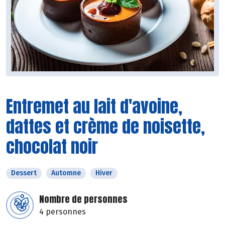
Entremet au lait d'avoine,
dattes et crème de noisette,
chocolat noir
Dessert
Automne
Hiver
Nombre de personnes
4 personnes