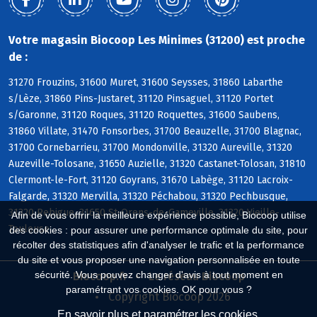
Votre magasin Biocoop Les Minimes (31200) est proche
de :
31270 Frouzins, 31600 Muret, 31600 Seysses, 31860 Labarthe
s/Lèze, 31860 Pins-Justaret, 31120 Pinsaguel, 31120 Portet
s/Garonne, 31120 Roques, 31120 Roquettes, 31600 Saubens,
31860 Villate, 31470 Fonsorbes, 31700 Beauzelle, 31700 Blagnac,
31700 Cornebarrieu, 31700 Mondonville, 31320 Aureville, 31320
Auzeville-Tolosane, 31650 Auzielle, 31320 Castanet-Tolosan, 31810
Clermont-le-Fort, 31120 Goyrans, 31670 Labège, 31120 Lacroix-
Falgarde, 31320 Mervilla, 31320 Péchabou, 31320 Pechbusque,
31320 Rebigue, 31650 St-Orens-de-Gameville, 31320 Vieille-
Afin de vous offrir la meilleure expérience possible, Biocoop utilise
Toulouse
des cookies : pour assurer une performance optimale du site, pour
récolter des statistiques afin d'analyser le trafic et la performance
du site et vous proposer une navigation personnalisée en toute
sécurité. Vous pouvez changer d'avis à tout moment en
Biocoop.fr
Le réseau Biocoop
paramétrant vos cookies. OK pour vous ?
Copyright Biocoop 2026
En savoir plus et paramétrer les cookies