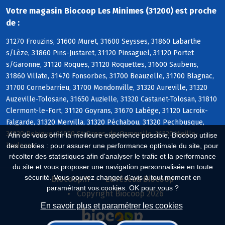
Votre magasin Biocoop Les Minimes (31200) est proche
de :
31270 Frouzins, 31600 Muret, 31600 Seysses, 31860 Labarthe
s/Lèze, 31860 Pins-Justaret, 31120 Pinsaguel, 31120 Portet
s/Garonne, 31120 Roques, 31120 Roquettes, 31600 Saubens,
31860 Villate, 31470 Fonsorbes, 31700 Beauzelle, 31700 Blagnac,
31700 Cornebarrieu, 31700 Mondonville, 31320 Aureville, 31320
Auzeville-Tolosane, 31650 Auzielle, 31320 Castanet-Tolosan, 31810
Clermont-le-Fort, 31120 Goyrans, 31670 Labège, 31120 Lacroix-
Falgarde, 31320 Mervilla, 31320 Péchabou, 31320 Pechbusque,
31320 Rebigue, 31650 St-Orens-de-Gameville, 31320 Vieille-
Afin de vous offrir la meilleure expérience possible, Biocoop utilise
Toulouse
des cookies : pour assurer une performance optimale du site, pour
récolter des statistiques afin d'analyser le trafic et la performance
du site et vous proposer une navigation personnalisée en toute
sécurité. Vous pouvez changer d'avis à tout moment en
Biocoop.fr
Le réseau Biocoop
paramétrant vos cookies. OK pour vous ?
Copyright Biocoop 2026
En savoir plus et paramétrer les cookies