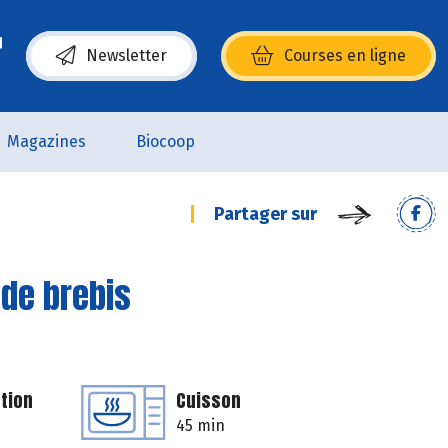
Newsletter
Courses en ligne
(s’ouvre dans une nouvelle fenêtre)
Magazines
Biocoop
Partager sur
 de brebis
tion
Cuisson
45 min