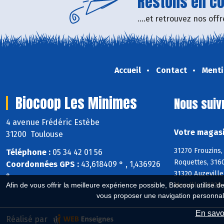
Restons en con
....et retrouvez nos of
Accueil
Contact
Menti
Biocoop Les Minimes
Nous suiv
4 avenue Frédéric Estèbe
Votre magasi
31200 Toulouse
31270 Frouzins,
Téléphone :
05 34 42 01 56
Roquettes, 3160
Coordonnées GPS :
43,618409 ° , 1,436926
31320 Auzeville
°
Mervilla, 3132
Afin de vous offrir la meilleure expérience possible, Biocoop utilise d
vous proposer une navigation personnal
En savoi
Réalisé par