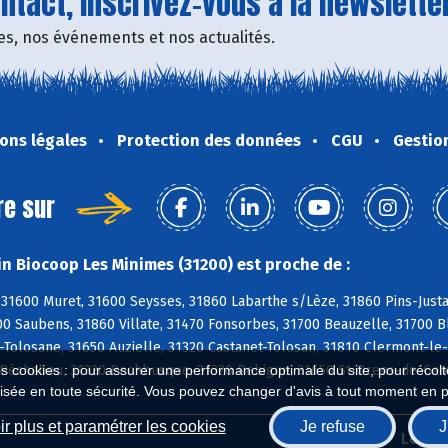
tact, inscrivez-vous à la newsletter
fres, nos événements et nos actualités.
ons légales
Protection des données
CGU
Gestio
re sur
n Biocoop Les Minimes (31200) est proche de :
 31600 Muret, 31600 Seysses, 31860 Labarthe s/Lèze, 31860 Pins-Justa
0 Saubens, 31860 Villate, 31470 Fonsorbes, 31700 Beauzelle, 31700 Bl
-Tolosane, 31650 Auzielle, 31320 Castanet-Tolosan, 31810 Clermont-le-
0 Péchabou, 31320 Pechbusque, 31320 Rebigue, 31650 St-Orens-de-Game
es cookies : pour assurer une performance optimale du site, pour récolter
isée en toute sécurité. Vous pouvez changer d'avis à tout moment en 
r plus et paramétrer les cookies
Je refuse
J
Biocoop.fr
Le ré