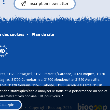
 !
Inscription newsletter
n des cookies
Plan du site
ret, 31120 Pinsaguel, 31120 Portet s/Garonne, 31120 Roques, 31120
agnac, 31700 Cornebarrieu, 31700 Mondonville, 31320 Aureville,
Fort, 31120 Goyrans, 31670 Labège, 31120 Lacroix-Falgarde, 31320
ville, 31320 Vieille-Toulouse
 des statistiques afin d'analyser le trafic et la performance du site et
paramétrant vos cookies. OK pour vous ?
'accepte
seau Biocoop
Copyright Biocoop 2026