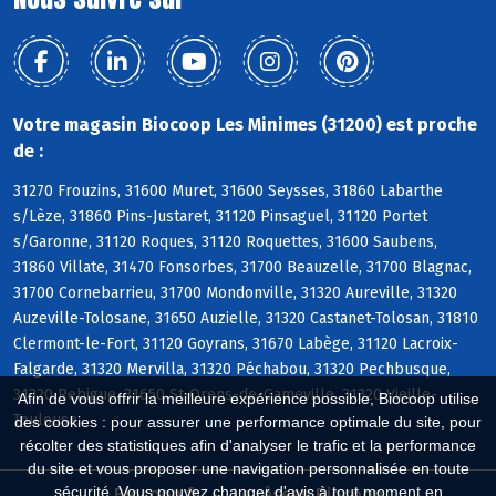
Votre magasin Biocoop Les Minimes (31200) est proche
de :
31270 Frouzins, 31600 Muret, 31600 Seysses, 31860 Labarthe
s/Lèze, 31860 Pins-Justaret, 31120 Pinsaguel, 31120 Portet
s/Garonne, 31120 Roques, 31120 Roquettes, 31600 Saubens,
31860 Villate, 31470 Fonsorbes, 31700 Beauzelle, 31700 Blagnac,
31700 Cornebarrieu, 31700 Mondonville, 31320 Aureville, 31320
Auzeville-Tolosane, 31650 Auzielle, 31320 Castanet-Tolosan, 31810
Clermont-le-Fort, 31120 Goyrans, 31670 Labège, 31120 Lacroix-
Falgarde, 31320 Mervilla, 31320 Péchabou, 31320 Pechbusque,
31320 Rebigue, 31650 St-Orens-de-Gameville, 31320 Vieille-
Afin de vous offrir la meilleure expérience possible, Biocoop utilise
Toulouse
des cookies : pour assurer une performance optimale du site, pour
récolter des statistiques afin d'analyser le trafic et la performance
du site et vous proposer une navigation personnalisée en toute
sécurité. Vous pouvez changer d'avis à tout moment en
Biocoop.fr
Le réseau Biocoop