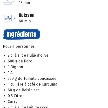
15 min
Cuisson
60 min
Ingrédients
Pour 4 personnes
2 c. à s. de Huile d'olive
600 g de Porc
1 Oignon
1 Ail
350 g de Tomate concassée
1 cuillère à café de Curcuma
60 g de Raisin sec
0.5 Citron
Curry
2 c. à s. de Lait de coco