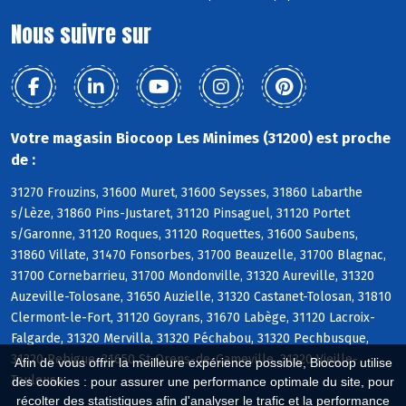
Nous suivre sur
Votre magasin Biocoop Les Minimes (31200) est proche
de :
31270 Frouzins, 31600 Muret, 31600 Seysses, 31860 Labarthe
s/Lèze, 31860 Pins-Justaret, 31120 Pinsaguel, 31120 Portet
s/Garonne, 31120 Roques, 31120 Roquettes, 31600 Saubens,
31860 Villate, 31470 Fonsorbes, 31700 Beauzelle, 31700 Blagnac,
31700 Cornebarrieu, 31700 Mondonville, 31320 Aureville, 31320
Auzeville-Tolosane, 31650 Auzielle, 31320 Castanet-Tolosan, 31810
Clermont-le-Fort, 31120 Goyrans, 31670 Labège, 31120 Lacroix-
Falgarde, 31320 Mervilla, 31320 Péchabou, 31320 Pechbusque,
31320 Rebigue, 31650 St-Orens-de-Gameville, 31320 Vieille-
Afin de vous offrir la meilleure expérience possible, Biocoop utilise
Toulouse
des cookies : pour assurer une performance optimale du site, pour
récolter des statistiques afin d'analyser le trafic et la performance