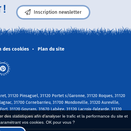
 !
Inscription newsletter
n des cookies
Plan du site
ret, 31120 Pinsaguel, 31120 Portet s/Garonne, 31120 Roques, 31120
agnac, 31700 Cornebarrieu, 31700 Mondonville, 31320 Aureville,
Fort, 31120 Goyrans, 31670 Labège, 31120 Lacroix-Falgarde, 31320
ville, 31320 Vieille-Toulouse
 des statistiques afin d'analyser le trafic et la performance du site et
paramétrant vos cookies. OK pour vous ?