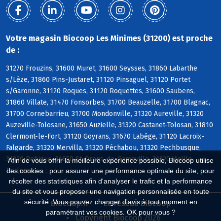
Votre magasin Biocoop Les Minimes (31200) est proche
de :
31270 Frouzins, 31600 Muret, 31600 Seysses, 31860 Labarthe
s/Lèze, 31860 Pins-Justaret, 31120 Pinsaguel, 31120 Portet
s/Garonne, 31120 Roques, 31120 Roquettes, 31600 Saubens,
31860 Villate, 31470 Fonsorbes, 31700 Beauzelle, 31700 Blagnac,
31700 Cornebarrieu, 31700 Mondonville, 31320 Aureville, 31320
Auzeville-Tolosane, 31650 Auzielle, 31320 Castanet-Tolosan, 31810
Clermont-le-Fort, 31120 Goyrans, 31670 Labège, 31120 Lacroix-
Falgarde, 31320 Mervilla, 31320 Péchabou, 31320 Pechbusque,
31320 Rebigue, 31650 St-Orens-de-Gameville, 31320 Vieille-
Afin de vous offrir la meilleure expérience possible, Biocoop utilise
Toulouse
des cookies : pour assurer une performance optimale du site, pour
récolter des statistiques afin d'analyser le trafic et la performance
du site et vous proposer une navigation personnalisée en toute
sécurité. Vous pouvez changer d'avis à tout moment en
Biocoop.fr
Le réseau Biocoop
paramétrant vos cookies. OK pour vous ?
Copyright Biocoop 2026