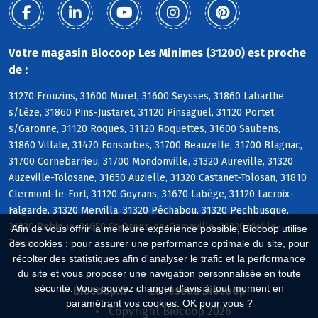
Votre magasin Biocoop Les Minimes (31200) est proche
de :
31270 Frouzins, 31600 Muret, 31600 Seysses, 31860 Labarthe
s/Lèze, 31860 Pins-Justaret, 31120 Pinsaguel, 31120 Portet
s/Garonne, 31120 Roques, 31120 Roquettes, 31600 Saubens,
31860 Villate, 31470 Fonsorbes, 31700 Beauzelle, 31700 Blagnac,
31700 Cornebarrieu, 31700 Mondonville, 31320 Aureville, 31320
Auzeville-Tolosane, 31650 Auzielle, 31320 Castanet-Tolosan, 31810
Clermont-le-Fort, 31120 Goyrans, 31670 Labège, 31120 Lacroix-
Falgarde, 31320 Mervilla, 31320 Péchabou, 31320 Pechbusque,
31320 Rebigue, 31650 St-Orens-de-Gameville, 31320 Vieille-
Afin de vous offrir la meilleure expérience possible, Biocoop utilise
Toulouse
des cookies : pour assurer une performance optimale du site, pour
récolter des statistiques afin d'analyser le trafic et la performance
du site et vous proposer une navigation personnalisée en toute
sécurité. Vous pouvez changer d'avis à tout moment en
Biocoop.fr
Le réseau Biocoop
paramétrant vos cookies. OK pour vous ?
Copyright Biocoop 2026