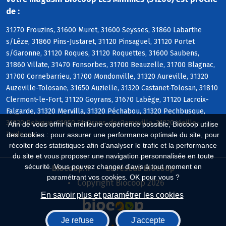
de :
31270 Frouzins, 31600 Muret, 31600 Seysses, 31860 Labarthe
s/Lèze, 31860 Pins-Justaret, 31120 Pinsaguel, 31120 Portet
s/Garonne, 31120 Roques, 31120 Roquettes, 31600 Saubens,
31860 Villate, 31470 Fonsorbes, 31700 Beauzelle, 31700 Blagnac,
31700 Cornebarrieu, 31700 Mondonville, 31320 Aureville, 31320
Auzeville-Tolosane, 31650 Auzielle, 31320 Castanet-Tolosan, 31810
Clermont-le-Fort, 31120 Goyrans, 31670 Labège, 31120 Lacroix-
Falgarde, 31320 Mervilla, 31320 Péchabou, 31320 Pechbusque,
31320 Rebigue, 31650 St-Orens-de-Gameville, 31320 Vieille-
Afin de vous offrir la meilleure expérience possible, Biocoop utilise
Toulouse
des cookies : pour assurer une performance optimale du site, pour
récolter des statistiques afin d'analyser le trafic et la performance
du site et vous proposer une navigation personnalisée en toute
sécurité. Vous pouvez changer d'avis à tout moment en
Biocoop.fr
Le réseau Biocoop
paramétrant vos cookies. OK pour vous ?
Copyright Biocoop 2026
En savoir plus et paramétrer les cookies
Je refuse
J'accepte