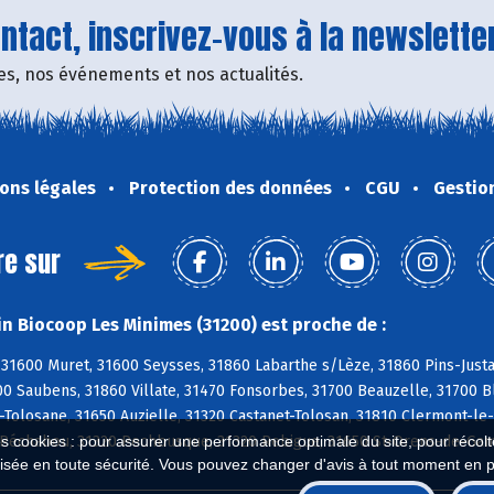
tact, inscrivez-vous à la newsletter
fres, nos événements et nos actualités.
ons légales
Protection des données
CGU
Gestio
re sur
n Biocoop Les Minimes (31200) est proche de :
 31600 Muret, 31600 Seysses, 31860 Labarthe s/Lèze, 31860 Pins-Justa
0 Saubens, 31860 Villate, 31470 Fonsorbes, 31700 Beauzelle, 31700 Bl
-Tolosane, 31650 Auzielle, 31320 Castanet-Tolosan, 31810 Clermont-le-
0 Péchabou, 31320 Pechbusque, 31320 Rebigue, 31650 St-Orens-de-Game
es cookies : pour assurer une performance optimale du site, pour récolter
isée en toute sécurité. Vous pouvez changer d'avis à tout moment en 