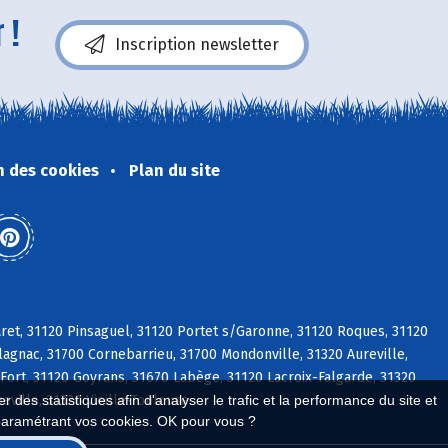
 !
Inscription newsletter
n des cookies
Plan du site
ret, 31120 Pinsaguel, 31120 Portet s/Garonne, 31120 Roques, 31120
agnac, 31700 Cornebarrieu, 31700 Mondonville, 31320 Aureville,
Fort, 31120 Goyrans, 31670 Labège, 31120 Lacroix-Falgarde, 31320
ville, 31320 Vieille-Toulouse
 des statistiques afin d'analyser le trafic et la performance du site et
paramétrant vos cookies. OK pour vous ?