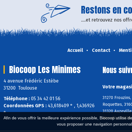
Restons en con
....et retrouvez nos of
Accueil
Contact
Menti
Biocoop Les Minimes
Nous suiv
4 avenue Frédéric Estèbe
Votre magasi
31200 Toulouse
31270 Frouzins,
Téléphone :
05 34 42 01 56
Roquettes, 3160
Coordonnées GPS :
43,618409 ° , 1,436926
31320 Auzeville
°
Mervilla, 3132
Afin de vous offrir la meilleure expérience possible, Biocoop utilise d
vous proposer une navigation personnal