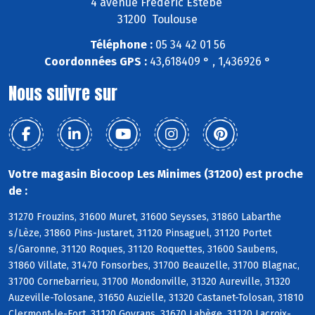
4 avenue Frédéric Estèbe
31200 Toulouse
Téléphone :
05 34 42 01 56
Coordonnées GPS :
43,618409 ° , 1,436926 °
Nous suivre sur
Votre magasin Biocoop Les Minimes (31200) est proche
de :
31270 Frouzins, 31600 Muret, 31600 Seysses, 31860 Labarthe
s/Lèze, 31860 Pins-Justaret, 31120 Pinsaguel, 31120 Portet
s/Garonne, 31120 Roques, 31120 Roquettes, 31600 Saubens,
31860 Villate, 31470 Fonsorbes, 31700 Beauzelle, 31700 Blagnac,
31700 Cornebarrieu, 31700 Mondonville, 31320 Aureville, 31320
Auzeville-Tolosane, 31650 Auzielle, 31320 Castanet-Tolosan, 31810
Clermont-le-Fort, 31120 Goyrans, 31670 Labège, 31120 Lacroix-