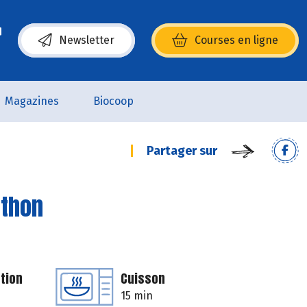
Newsletter
Courses en ligne
(s’ouvre dans une nouvelle fenêtre)
Magazines
Biocoop
Partager sur
 thon
tion
Cuisson
15 min