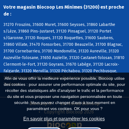
Votre magasin Biocoop Les Minimes (31200) est proche
de :
31270 Frouzins, 31600 Muret, 31600 Seysses, 31860 Labarthe
s/Lèze, 31860 Pins-Justaret, 31120 Pinsaguel, 31120 Portet
s/Garonne, 31120 Roques, 31120 Roquettes, 31600 Saubens,
31860 Villate, 31470 Fonsorbes, 31700 Beauzelle, 31700 Blagnac,
31700 Cornebarrieu, 31700 Mondonville, 31320 Aureville, 31320
Auzeville-Tolosane, 31650 Auzielle, 31320 Castanet-Tolosan, 31810
Clermont-le-Fort, 31120 Goyrans, 31670 Labège, 31120 Lacroix-
Falgarde, 31320 Mervilla, 31320 Péchabou, 31320 Pechbusque,
31320 Rebigue, 31650 St-Orens-de-Gameville, 31320 Vieille-
Afin de vous offrir la meilleure expérience possible, Biocoop utilise
Toulouse
des cookies : pour assurer une performance optimale du site, pour
récolter des statistiques afin d'analyser le trafic et la performance
du site et vous proposer une navigation personnalisée en toute
sécurité. Vous pouvez changer d'avis à tout moment en
Biocoop.fr
Le réseau Biocoop
paramétrant vos cookies. OK pour vous ?
Copyright Biocoop 2026
En savoir plus et paramétrer les cookies