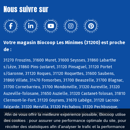
Nous suivre sur
Votre magasin Biocoop Les Minimes (31200) est proche
de :
31270 Frouzins, 31600 Muret, 31600 Seysses, 31860 Labarthe
s/Lèze, 31860 Pins-Justaret, 31120 Pinsaguel, 31120 Portet
s/Garonne, 31120 Roques, 31120 Roquettes, 31600 Saubens,
31860 Villate, 31470 Fonsorbes, 31700 Beauzelle, 31700 Blagnac,
31700 Cornebarrieu, 31700 Mondonville, 31320 Aureville, 31320
Auzeville-Tolosane, 31650 Auzielle, 31320 Castanet-Tolosan, 31810
Clermont-le-Fort, 31120 Goyrans, 31670 Labège, 31120 Lacroix-
Falgarde, 31320 Mervilla, 31320 Péchabou, 31320 Pechbusque,
31320 Rebigue, 31650 St-Orens-de-Gameville, 31320 Vieille-
Afin de vous offrir la meilleure expérience possible, Biocoop utilise
Toulouse
des cookies : pour assurer une performance optimale du site, pour
récolter des statistiques afin d'analyser le trafic et la performance