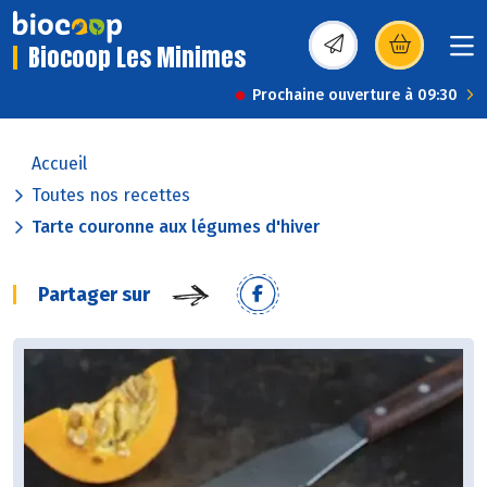
Biocoop Les Minimes
(s’ouvre dans une nou
Prochaine ouverture à 09:30
Accueil
Toutes nos recettes
Tarte couronne aux légumes d'hiver
Partager sur