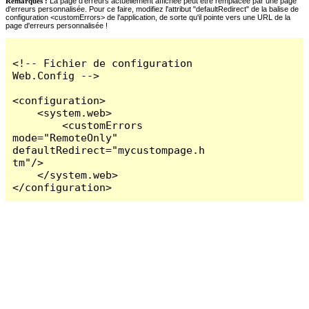
Remarques :
La page d'erreurs actuellement affichée peut être remplacée par une page
d'erreurs personnalisée. Pour ce faire, modifiez l'attribut "defaultRedirect" de la balise de
configuration <customErrors> de l'application, de sorte qu'il pointe vers une URL de la
page d'erreurs personnalisée !
<!-- Fichier de configuration 
Web.Config -->

<configuration>

    <system.web>

        <customErrors 
mode="RemoteOnly" 
defaultRedirect="mycustompage.h
tm"/>

    </system.web>

</configuration>