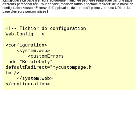
Remarques :
La page d'erreurs actuellement affichée peut être remplacée par une page
d'erreurs personnalisée. Pour ce faire, modifiez l'attribut "defaultRedirect" de la balise de
configuration <customErrors> de l'application, de sorte qu'il pointe vers une URL de la
page d'erreurs personnalisée !
<!-- Fichier de configuration 
Web.Config -->

<configuration>

    <system.web>

        <customErrors 
mode="RemoteOnly" 
defaultRedirect="mycustompage.h
tm"/>

    </system.web>

</configuration>