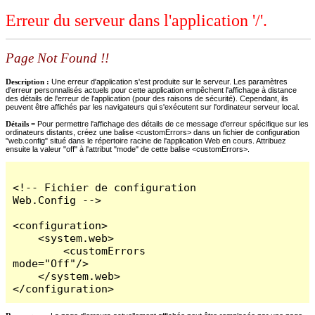
Erreur du serveur dans l'application '/'.
Page Not Found !!
Description :
Une erreur d'application s'est produite sur le serveur. Les paramètres
d'erreur personnalisés actuels pour cette application empêchent l'affichage à distance
des détails de l'erreur de l'application (pour des raisons de sécurité). Cependant, ils
peuvent être affichés par les navigateurs qui s'exécutent sur l'ordinateur serveur local.
Détails =
Pour permettre l'affichage des détails de ce message d'erreur spécifique sur les
ordinateurs distants, créez une balise <customErrors> dans un fichier de configuration
"web.config" situé dans le répertoire racine de l'application Web en cours. Attribuez
ensuite la valeur "off" à l'attribut "mode" de cette balise <customErrors>.
<!-- Fichier de configuration 
Web.Config -->

<configuration>

    <system.web>

        <customErrors 
mode="Off"/>

    </system.web>

</configuration>