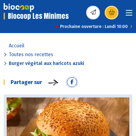
Biocoop Les Minimes
(s’ouvre dans une nou
Prochaine ouverture : Lundi 10:00
Accueil
Toutes nos recettes
Burger végétal aux haricots azuki
Partager sur