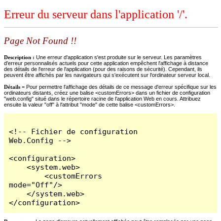
Erreur du serveur dans l'application '/'.
Page Not Found !!
Description :
Une erreur d'application s'est produite sur le serveur. Les paramètres
d'erreur personnalisés actuels pour cette application empêchent l'affichage à distance
des détails de l'erreur de l'application (pour des raisons de sécurité). Cependant, ils
peuvent être affichés par les navigateurs qui s'exécutent sur l'ordinateur serveur local.
Détails =
Pour permettre l'affichage des détails de ce message d'erreur spécifique sur les
ordinateurs distants, créez une balise <customErrors> dans un fichier de configuration
"web.config" situé dans le répertoire racine de l'application Web en cours. Attribuez
ensuite la valeur "off" à l'attribut "mode" de cette balise <customErrors>.
<!-- Fichier de configuration 
Web.Config -->

<configuration>

    <system.web>

        <customErrors 
mode="Off"/>

    </system.web>

</configuration>