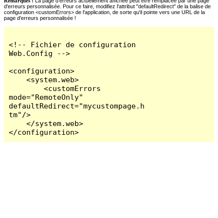
Remarques :
La page d'erreurs actuellement affichée peut être remplacée par une page
d'erreurs personnalisée. Pour ce faire, modifiez l'attribut "defaultRedirect" de la balise de
configuration <customErrors> de l'application, de sorte qu'il pointe vers une URL de la
page d'erreurs personnalisée !
<!-- Fichier de configuration 
Web.Config -->

<configuration>

    <system.web>

        <customErrors 
mode="RemoteOnly" 
defaultRedirect="mycustompage.h
tm"/>

    </system.web>

</configuration>