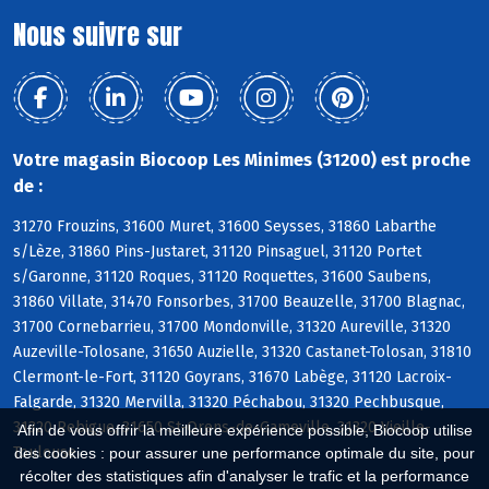
Nous suivre sur
Votre magasin Biocoop Les Minimes (31200) est proche
de :
31270 Frouzins, 31600 Muret, 31600 Seysses, 31860 Labarthe
s/Lèze, 31860 Pins-Justaret, 31120 Pinsaguel, 31120 Portet
s/Garonne, 31120 Roques, 31120 Roquettes, 31600 Saubens,
31860 Villate, 31470 Fonsorbes, 31700 Beauzelle, 31700 Blagnac,
31700 Cornebarrieu, 31700 Mondonville, 31320 Aureville, 31320
Auzeville-Tolosane, 31650 Auzielle, 31320 Castanet-Tolosan, 31810
Clermont-le-Fort, 31120 Goyrans, 31670 Labège, 31120 Lacroix-
Falgarde, 31320 Mervilla, 31320 Péchabou, 31320 Pechbusque,
31320 Rebigue, 31650 St-Orens-de-Gameville, 31320 Vieille-
Afin de vous offrir la meilleure expérience possible, Biocoop utilise
Toulouse
des cookies : pour assurer une performance optimale du site, pour
récolter des statistiques afin d'analyser le trafic et la performance