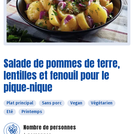
Salade de pommes de terre,
lentilles et fenouil pour le
pique-nique
Plat principal
Sans porc
Vegan
Végétarien
Eté
Printemps
Nombre de personnes