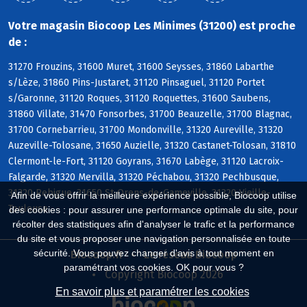
Votre magasin Biocoop Les Minimes (31200) est proche
de :
31270 Frouzins, 31600 Muret, 31600 Seysses, 31860 Labarthe
s/Lèze, 31860 Pins-Justaret, 31120 Pinsaguel, 31120 Portet
s/Garonne, 31120 Roques, 31120 Roquettes, 31600 Saubens,
31860 Villate, 31470 Fonsorbes, 31700 Beauzelle, 31700 Blagnac,
31700 Cornebarrieu, 31700 Mondonville, 31320 Aureville, 31320
Auzeville-Tolosane, 31650 Auzielle, 31320 Castanet-Tolosan, 31810
Clermont-le-Fort, 31120 Goyrans, 31670 Labège, 31120 Lacroix-
Falgarde, 31320 Mervilla, 31320 Péchabou, 31320 Pechbusque,
31320 Rebigue, 31650 St-Orens-de-Gameville, 31320 Vieille-
Afin de vous offrir la meilleure expérience possible, Biocoop utilise
Toulouse
des cookies : pour assurer une performance optimale du site, pour
récolter des statistiques afin d'analyser le trafic et la performance
du site et vous proposer une navigation personnalisée en toute
sécurité. Vous pouvez changer d'avis à tout moment en
Biocoop.fr
Le réseau Biocoop
paramétrant vos cookies. OK pour vous ?
Copyright Biocoop 2026
En savoir plus et paramétrer les cookies