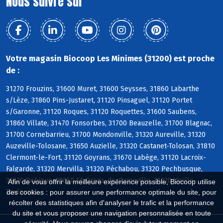
Nous suivre sur
Votre magasin Biocoop Les Minimes (31200) est proche
de :
31270 Frouzins, 31600 Muret, 31600 Seysses, 31860 Labarthe
s/Lèze, 31860 Pins-Justaret, 31120 Pinsaguel, 31120 Portet
s/Garonne, 31120 Roques, 31120 Roquettes, 31600 Saubens,
31860 Villate, 31470 Fonsorbes, 31700 Beauzelle, 31700 Blagnac,
31700 Cornebarrieu, 31700 Mondonville, 31320 Aureville, 31320
Auzeville-Tolosane, 31650 Auzielle, 31320 Castanet-Tolosan, 31810
Clermont-le-Fort, 31120 Goyrans, 31670 Labège, 31120 Lacroix-
Falgarde, 31320 Mervilla, 31320 Péchabou, 31320 Pechbusque,
31320 Rebigue, 31650 St-Orens-de-Gameville, 31320 Vieille-
Afin de vous offrir la meilleure expérience possible, Biocoop utilise
Toulouse
des cookies : pour assurer une performance optimale du site, pour
récolter des statistiques afin d'analyser le trafic et la performance
du site et vous proposer une navigation personnalisée en toute