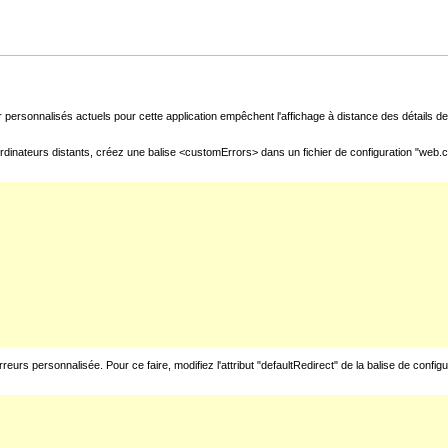
 personnalisés actuels pour cette application empêchent l'affichage à distance des détails de 
rdinateurs distants, créez une balise <customErrors> dans un fichier de configuration "web.con
urs personnalisée. Pour ce faire, modifiez l'attribut "defaultRedirect" de la balise de config