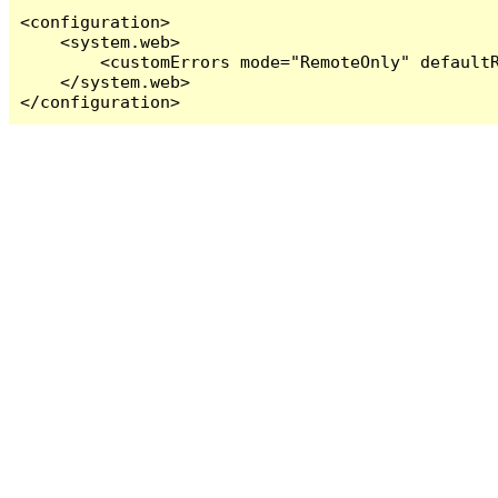
<configuration>

    <system.web>

        <customErrors mode="RemoteOnly" defaultR
    </system.web>

</configuration>