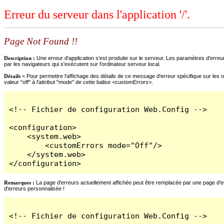
Erreur du serveur dans l'application '/'.
Page Not Found !!
Description :
Une erreur d'application s'est produite sur le serveur. Les paramètres d'erreur
par les navigateurs qui s'exécutent sur l'ordinateur serveur local.
Détails =
Pour permettre l'affichage des détails de ce message d'erreur spécifique sur les o
valeur "off" à l'attribut "mode" de cette balise <customErrors>.
<!-- Fichier de configuration Web.Config -->

<configuration>

    <system.web>

        <customErrors mode="Off"/>

    </system.web>

</configuration>
Remarques :
La page d'erreurs actuellement affichée peut être remplacée par une page d'erre
d'erreurs personnalisée !
<!-- Fichier de configuration Web.Config -->
