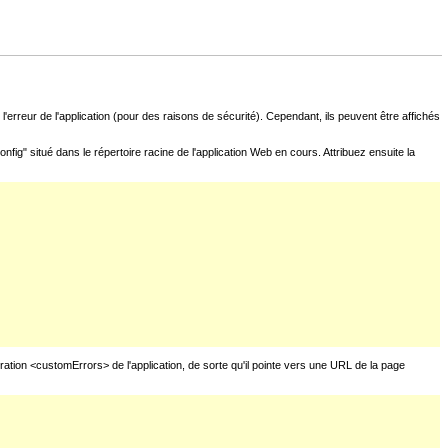
l'erreur de l'application (pour des raisons de sécurité). Cependant, ils peuvent être affichés
fig" situé dans le répertoire racine de l'application Web en cours. Attribuez ensuite la
uration <customErrors> de l'application, de sorte qu'il pointe vers une URL de la page