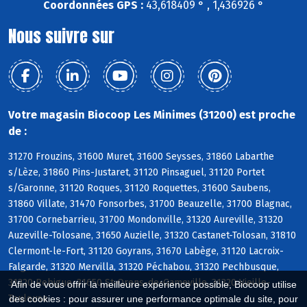
Coordonnées GPS :
43,618409 ° , 1,436926 °
Nous suivre sur
Votre magasin Biocoop Les Minimes (31200) est proche
de :
31270 Frouzins, 31600 Muret, 31600 Seysses, 31860 Labarthe
s/Lèze, 31860 Pins-Justaret, 31120 Pinsaguel, 31120 Portet
s/Garonne, 31120 Roques, 31120 Roquettes, 31600 Saubens,
31860 Villate, 31470 Fonsorbes, 31700 Beauzelle, 31700 Blagnac,
31700 Cornebarrieu, 31700 Mondonville, 31320 Aureville, 31320
Auzeville-Tolosane, 31650 Auzielle, 31320 Castanet-Tolosan, 31810
Clermont-le-Fort, 31120 Goyrans, 31670 Labège, 31120 Lacroix-
Falgarde, 31320 Mervilla, 31320 Péchabou, 31320 Pechbusque,
31320 Rebigue, 31650 St-Orens-de-Gameville, 31320 Vieille-
Afin de vous offrir la meilleure expérience possible, Biocoop utilise
Toulouse
des cookies : pour assurer une performance optimale du site, pour