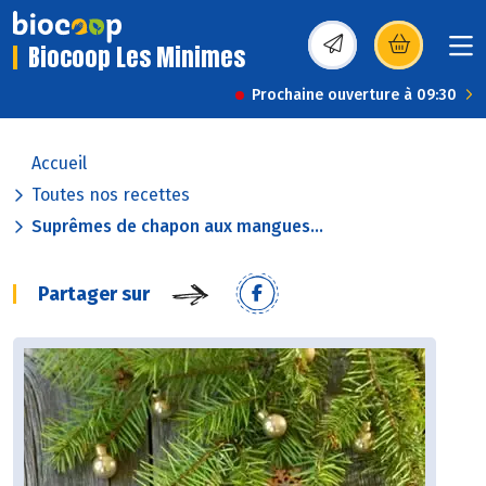
Biocoop Les Minimes
(s’ouvre dans une nou
Prochaine ouverture à 09:30
Accueil
Toutes nos recettes
Suprêmes de chapon aux mangues...
Partager sur