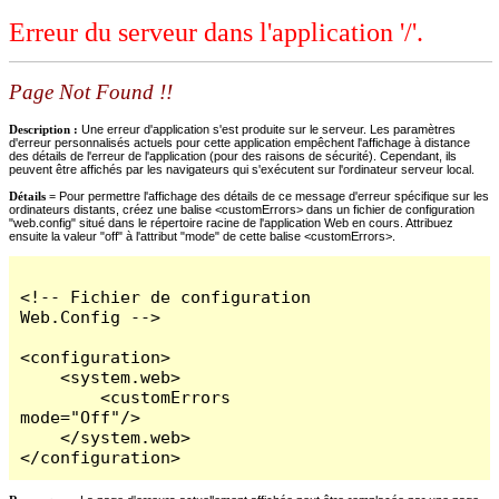
Erreur du serveur dans l'application '/'.
Page Not Found !!
Description :
Une erreur d'application s'est produite sur le serveur. Les paramètres
d'erreur personnalisés actuels pour cette application empêchent l'affichage à distance
des détails de l'erreur de l'application (pour des raisons de sécurité). Cependant, ils
peuvent être affichés par les navigateurs qui s'exécutent sur l'ordinateur serveur local.
Détails =
Pour permettre l'affichage des détails de ce message d'erreur spécifique sur les
ordinateurs distants, créez une balise <customErrors> dans un fichier de configuration
"web.config" situé dans le répertoire racine de l'application Web en cours. Attribuez
ensuite la valeur "off" à l'attribut "mode" de cette balise <customErrors>.
<!-- Fichier de configuration 
Web.Config -->

<configuration>

    <system.web>

        <customErrors 
mode="Off"/>

    </system.web>

</configuration>