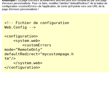
Remarques :
La page d'erreurs actuellement affichée peut être remplacée par une page
d'erreurs personnalisée. Pour ce faire, modifiez l'attribut "defaultRedirect" de la balise de
configuration <customErrors> de l'application, de sorte qu'il pointe vers une URL de la
page d'erreurs personnalisée !
<!-- Fichier de configuration 
Web.Config -->

<configuration>

    <system.web>

        <customErrors 
mode="RemoteOnly" 
defaultRedirect="mycustompage.h
tm"/>

    </system.web>

</configuration>