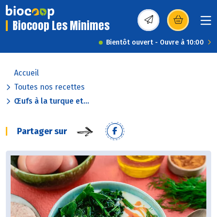
Biocoop Les Minimes
(s’ouvre dans une nou
Bientôt ouvert - Ouvre à 10:00
Accueil
Toutes nos recettes
Œufs à la turque et...
Partager sur