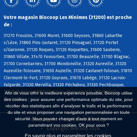
Votre magasin Biocoop Les Minimes (31200) est proche
de :
31270 Frouzins, 31600 Muret, 31600 Seysses, 31860 Labarthe
s/Lèze, 31860 Pins-Justaret, 31120 Pinsaguel, 31120 Portet
s/Garonne, 31120 Roques, 31120 Roquettes, 31600 Saubens,
31860 Villate, 31470 Fonsorbes, 31700 Beauzelle, 31700 Blagnac,
31700 Cornebarrieu, 31700 Mondonville, 31320 Aureville, 31320
Auzeville-Tolosane, 31650 Auzielle, 31320 Castanet-Tolosan, 31810
Clermont-le-Fort, 31120 Goyrans, 31670 Labège, 31120 Lacroix-
Falgarde, 31320 Mervilla, 31320 Péchabou, 31320 Pechbusque,
31320 Rebigue, 31650 St-Orens-de-Gameville, 31320 Vieille-
Afin de vous offrir la meilleure expérience possible, Biocoop utilise
Toulouse
des cookies : pour assurer une performance optimale du site, pour
récolter des statistiques afin d'analyser le trafic et la performance
du site et vous proposer une navigation personnalisée en toute
sécurité. Vous pouvez changer d'avis à tout moment en
Biocoop.fr
Le réseau Biocoop
paramétrant vos cookies. OK pour vous ?
Copyright Biocoop 2026
En savoir plus et paramétrer les cookies